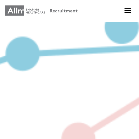
T
O
G
G
L
E
N
A
V
I
G
A
T
I
O
N